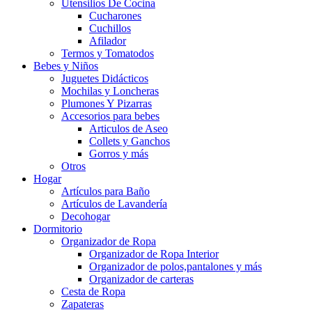
Utensilios De Cocina
Cucharones
Cuchillos
Afilador
Termos y Tomatodos
Bebes y Niños
Juguetes Didácticos
Mochilas y Loncheras
Plumones Y Pizarras
Accesorios para bebes
Articulos de Aseo
Collets y Ganchos
Gorros y más
Otros
Hogar
Artículos para Baño
Artículos de Lavandería
Decohogar
Dormitorio
Organizador de Ropa
Organizador de Ropa Interior
Organizador de polos,pantalones y más
Organizador de carteras
Cesta de Ropa
Zapateras