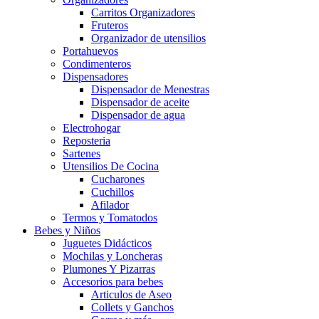
Carritos Organizadores
Fruteros
Organizador de utensilios
Portahuevos
Condimenteros
Dispensadores
Dispensador de Menestras
Dispensador de aceite
Dispensador de agua
Electrohogar
Reposteria
Sartenes
Utensilios De Cocina
Cucharones
Cuchillos
Afilador
Termos y Tomatodos
Bebes y Niños
Juguetes Didácticos
Mochilas y Loncheras
Plumones Y Pizarras
Accesorios para bebes
Articulos de Aseo
Collets y Ganchos