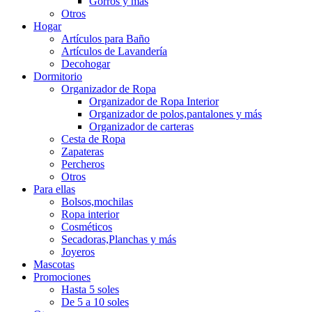
Gorros y más
Otros
Hogar
Artículos para Baño
Artículos de Lavandería
Decohogar
Dormitorio
Organizador de Ropa
Organizador de Ropa Interior
Organizador de polos,pantalones y más
Organizador de carteras
Cesta de Ropa
Zapateras
Percheros
Otros
Para ellas
Bolsos,mochilas
Ropa interior
Cosméticos
Secadoras,Planchas y más
Joyeros
Mascotas
Promociones
Hasta 5 soles
De 5 a 10 soles