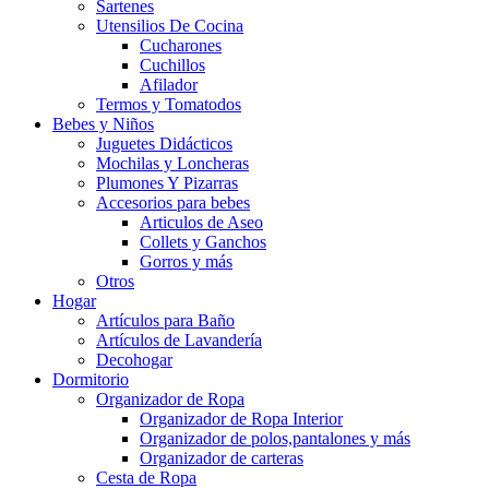
Sartenes
Utensilios De Cocina
Cucharones
Cuchillos
Afilador
Termos y Tomatodos
Bebes y Niños
Juguetes Didácticos
Mochilas y Loncheras
Plumones Y Pizarras
Accesorios para bebes
Articulos de Aseo
Collets y Ganchos
Gorros y más
Otros
Hogar
Artículos para Baño
Artículos de Lavandería
Decohogar
Dormitorio
Organizador de Ropa
Organizador de Ropa Interior
Organizador de polos,pantalones y más
Organizador de carteras
Cesta de Ropa