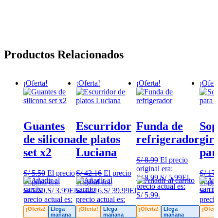
Productos Relacionados
¡Oferta!
¡Oferta!
¡Oferta!
¡Ofert
Guantes
Escurridor
Funda de
Sop
de silicona
de platos
refrigerador
gir
set x2
Luciana
par
S/
8.99
El precio
original era:
S/
5.50
El precio
S/
42.16
El precio
S/
17.
S/ 8.99.
S/
5.99
El
original era:
original era:
origin
precio actual es:
S/ 5.50.
S/
3.99
El
S/ 42.16.
S/
39.99
El
S/ 17.
S/ 5.99.
precio actual es:
precio actual es:
precio
S/ 3.99.
S/ 39.99.
S/ 13.
¡Oferta!
Llega
¡Oferta!
Llega
¡Oferta!
Llega
¡Ofert
mañana
mañana
mañana