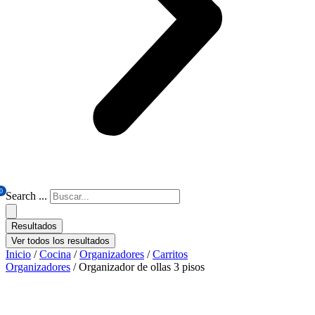
0
Search ...
Resultados
Ver todos los resultados
Inicio
/
Cocina
/
Organizadores
/
Carritos
Organizadores
/ Organizador de ollas 3 pisos