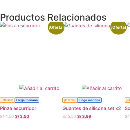
Productos Relacionados
¡Oferta!
¡Oferta!
¡Oferta!
Llega mañana
¡Oferta!
Llega mañana
¡O
Pinza escurridor
Guantes de silicona set x2
So
S/
4.50
S/
3.50
S/
5.50
S/
3.99
S/