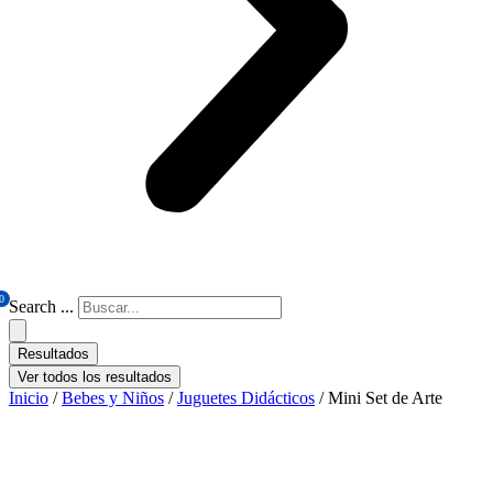
0
Search ...
Resultados
Ver todos los resultados
Inicio
/
Bebes y Niños
/
Juguetes Didácticos
/ Mini Set de Arte