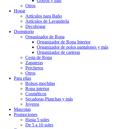
Gorros y más
Otros
Hogar
Artículos para Baño
Artículos de Lavandería
Decohogar
Dormitorio
Organizador de Ropa
Organizador de Ropa Interior
Organizador de polos,pantalones y más
Organizador de carteras
Cesta de Ropa
Zapateras
Percheros
Otros
Para ellas
Bolsos,mochilas
Ropa interior
Cosméticos
Secadoras,Planchas y más
Joyeros
Mascotas
Promociones
Hasta 5 soles
De 5 a 10 soles