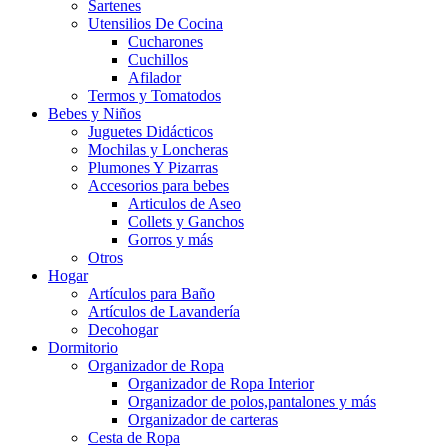
Sartenes
Utensilios De Cocina
Cucharones
Cuchillos
Afilador
Termos y Tomatodos
Bebes y Niños
Juguetes Didácticos
Mochilas y Loncheras
Plumones Y Pizarras
Accesorios para bebes
Articulos de Aseo
Collets y Ganchos
Gorros y más
Otros
Hogar
Artículos para Baño
Artículos de Lavandería
Decohogar
Dormitorio
Organizador de Ropa
Organizador de Ropa Interior
Organizador de polos,pantalones y más
Organizador de carteras
Cesta de Ropa