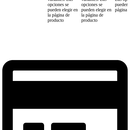
opciones se
opciones se
pueden e
pueden elegir en
pueden elegir en
página 
la página de
la página de
producto
producto
Sin existencias