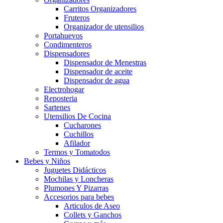
Carritos Organizadores
Fruteros
Organizador de utensilios
Portahuevos
Condimenteros
Dispensadores
Dispensador de Menestras
Dispensador de aceite
Dispensador de agua
Electrohogar
Reposteria
Sartenes
Utensilios De Cocina
Cucharones
Cuchillos
Afilador
Termos y Tomatodos
Bebes y Niños
Juguetes Didácticos
Mochilas y Loncheras
Plumones Y Pizarras
Accesorios para bebes
Articulos de Aseo
Collets y Ganchos