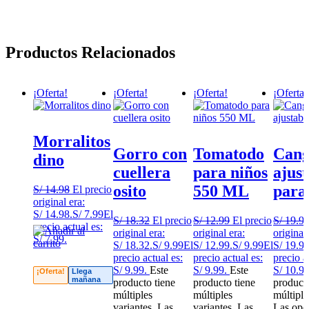
Productos Relacionados
¡Oferta!
¡Oferta!
¡Oferta!
¡Oferta!
Morralitos
Gorro con
Tomatodo
Cang
dino
cuellera
para niños
ajust
osito
550 ML
para
S/
14.98
El precio
original era:
S/ 14.98.
S/
7.99
El
S/
18.32
El precio
S/
12.99
El precio
S/
19.9
precio actual es:
original era:
original era:
original 
S/ 7.99.
S/ 18.32.
S/
9.99
El
S/ 12.99.
S/
9.99
El
S/ 19.99
precio actual es:
precio actual es:
precio a
S/ 9.99.
Este
S/ 9.99.
Este
S/ 10.99
¡Oferta!
Llega
mañana
producto tiene
producto tiene
producto
múltiples
múltiples
múltiple
variantes. Las
variantes. Las
Las opc