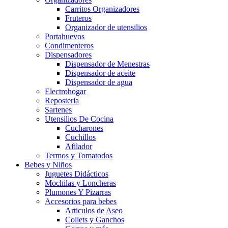
Carritos Organizadores
Fruteros
Organizador de utensilios
Portahuevos
Condimenteros
Dispensadores
Dispensador de Menestras
Dispensador de aceite
Dispensador de agua
Electrohogar
Reposteria
Sartenes
Utensilios De Cocina
Cucharones
Cuchillos
Afilador
Termos y Tomatodos
Bebes y Niños
Juguetes Didácticos
Mochilas y Loncheras
Plumones Y Pizarras
Accesorios para bebes
Articulos de Aseo
Collets y Ganchos