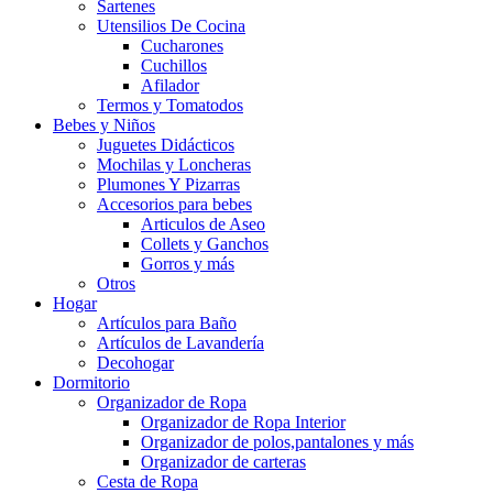
Sartenes
Utensilios De Cocina
Cucharones
Cuchillos
Afilador
Termos y Tomatodos
Bebes y Niños
Juguetes Didácticos
Mochilas y Loncheras
Plumones Y Pizarras
Accesorios para bebes
Articulos de Aseo
Collets y Ganchos
Gorros y más
Otros
Hogar
Artículos para Baño
Artículos de Lavandería
Decohogar
Dormitorio
Organizador de Ropa
Organizador de Ropa Interior
Organizador de polos,pantalones y más
Organizador de carteras
Cesta de Ropa