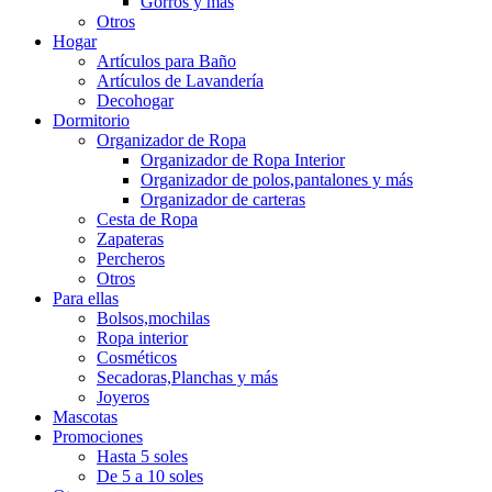
Gorros y más
Otros
Hogar
Artículos para Baño
Artículos de Lavandería
Decohogar
Dormitorio
Organizador de Ropa
Organizador de Ropa Interior
Organizador de polos,pantalones y más
Organizador de carteras
Cesta de Ropa
Zapateras
Percheros
Otros
Para ellas
Bolsos,mochilas
Ropa interior
Cosméticos
Secadoras,Planchas y más
Joyeros
Mascotas
Promociones
Hasta 5 soles
De 5 a 10 soles