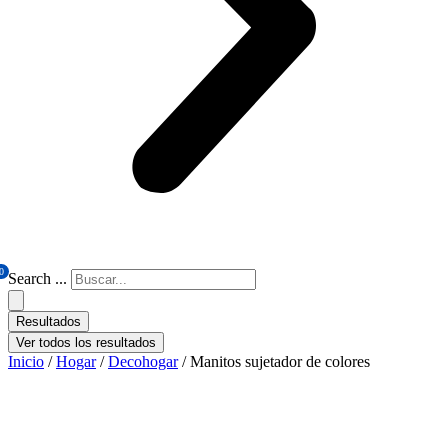
0
Search ...
Resultados
Ver todos los resultados
Inicio
/
Hogar
/
Decohogar
/ Manitos sujetador de colores