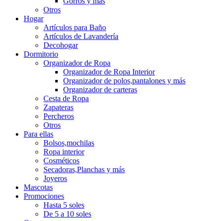
Gorros y más
Otros
Hogar
Artículos para Baño
Artículos de Lavandería
Decohogar
Dormitorio
Organizador de Ropa
Organizador de Ropa Interior
Organizador de polos,pantalones y más
Organizador de carteras
Cesta de Ropa
Zapateras
Percheros
Otros
Para ellas
Bolsos,mochilas
Ropa interior
Cosméticos
Secadoras,Planchas y más
Joyeros
Mascotas
Promociones
Hasta 5 soles
De 5 a 10 soles