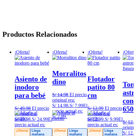
Productos Relacionados
¡Oferta!
¡Oferta!
¡Oferta!
¡Oferta
Morralitos
Asiento de
Flotador
dino
Tom
inodoro
patito 80
astr
para bebé
cm
S/
14.98
El precio
con 
original era:
S/ 14.98.
S/
7.99
El
65
S/
49.98
El precio
S/
12.99
El precio
precio actual es:
original era:
original era:
S/ 7.99.
S/ 49.98.
S/
24.99
El
S/ 12.99.
S/
9.99
El
S/
12.
precio actual es:
precio actual es:
origina
S/ 24.99.
S/ 9.99.
¡Oferta!
Llega
¡Oferta!
Llega
¡Oferta!
Llega
S/ 12.
mañana
mañana
mañana