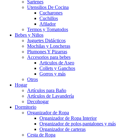
Sartenes
Utensilios De Cocina
Cucharones
Cuchillos
Afilador
Termos y Tomatodos
Bebes y Niños
Juguetes Didácticos
Mochilas y Loncheras
Plumones Y Pizarras
Accesorios para bebes
Articulos de Aseo
Collets y Ganchos
Gorros y más
Otros
Hogar
Artículos para Baño
Artículos de Lavandería
Decohogar
Dormitorio
Organizador de Ropa
Organizador de Ropa Interior
Organizador de polos,pantalones y más
Organizador de carteras
Cesta de Ropa