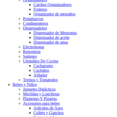
Carritos Organizadores
Fruteros
Organizador de utensilios
Portahuevos
Condimenteros
Dispensadores
Dispensador de Menestras
Dispensador de aceite
Dispensador de agua
Electrohogar
Reposteria
Sartenes
Utensilios De Cocina
Cucharones
Cuchillos
Afilador
Termos y Tomatodos
Bebes y Niños
Juguetes Didácticos
Mochilas y Loncheras
Plumones Y Pizarras
Accesorios para bebes
Articulos de Aseo
Collets y Ganchos