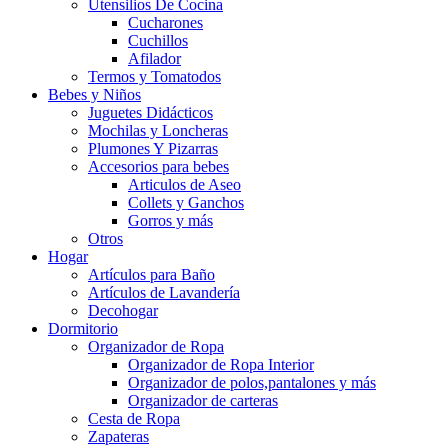
Utensilios De Cocina
Cucharones
Cuchillos
Afilador
Termos y Tomatodos
Bebes y Niños
Juguetes Didácticos
Mochilas y Loncheras
Plumones Y Pizarras
Accesorios para bebes
Articulos de Aseo
Collets y Ganchos
Gorros y más
Otros
Hogar
Artículos para Baño
Artículos de Lavandería
Decohogar
Dormitorio
Organizador de Ropa
Organizador de Ropa Interior
Organizador de polos,pantalones y más
Organizador de carteras
Cesta de Ropa
Zapateras