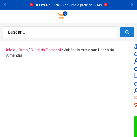
¡DELIVERY GRATIS en Lima a partir de S/149!
0
Inicio
/
Otros
/
Cuidado Personal
/ Jabón de Arroz con Leche de
Almendra
S
S