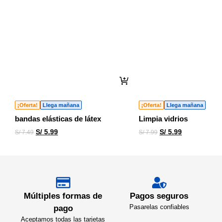
¡Oferta!
Llega mañana
¡Oferta!
Llega mañana
bandas elásticas de látex
Limpia vidrios
S/
5.99
S/
5.99
S/
7.49
S/
7.99
Múltiples formas de
Pagos seguros
Pasarelas confiables
pago
Aceptamos todas las tarjetas