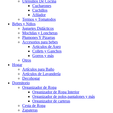
Utensilios De Cocina
Cucharones
Cuchillos
Afilador
Termos y Tomatodos
Bebes y Niños
Juguetes Didácticos
Mochilas y Loncheras
Plumones Y Pizarras
Accesorios para bebes
Articulos de Aseo
Collets y Ganchos
Gorros y más
Otros
Hogar
Artículos para Baño
Artículos de Lavandería
Decohogar
Dormitorio
Organizador de Ropa
Organizador de Ropa Interior
Organizador de polos,pantalones y más
Organizador de carteras
Cesta de Ropa
Zapateras