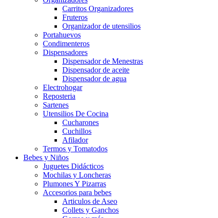
Carritos Organizadores
Fruteros
Organizador de utensilios
Portahuevos
Condimenteros
Dispensadores
Dispensador de Menestras
Dispensador de aceite
Dispensador de agua
Electrohogar
Reposteria
Sartenes
Utensilios De Cocina
Cucharones
Cuchillos
Afilador
Termos y Tomatodos
Bebes y Niños
Juguetes Didácticos
Mochilas y Loncheras
Plumones Y Pizarras
Accesorios para bebes
Articulos de Aseo
Collets y Ganchos