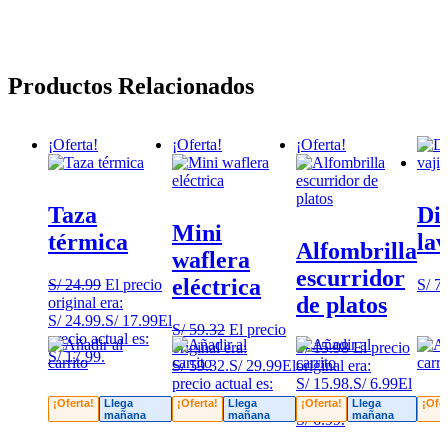
Productos Relacionados
¡Oferta!
¡Oferta!
¡Oferta!
Taza
Di
Mini
térmica
lav
Alfombrilla
waflera
escurridor
eléctrica
S/
24.99
El precio
S/
7.
de platos
original era:
S/ 24.99.
S/
17.99
El
S/
59.32
El precio
precio actual es:
original era:
S/
15.98
El precio
S/ 17.99.
S/ 59.32.
S/
29.99
El
original era:
precio actual es:
S/ 15.98.
S/
6.99
El
S/ 29.99.
precio actual es:
¡Oferta!
Llega
¡Oferta!
Llega
¡Oferta!
Llega
¡Ofer
mañana
mañana
mañana
S/ 6.99.