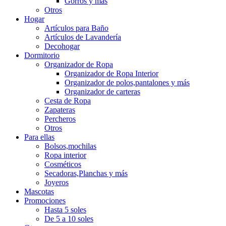
Gorros y más
Otros
Hogar
Artículos para Baño
Artículos de Lavandería
Decohogar
Dormitorio
Organizador de Ropa
Organizador de Ropa Interior
Organizador de polos,pantalones y más
Organizador de carteras
Cesta de Ropa
Zapateras
Percheros
Otros
Para ellas
Bolsos,mochilas
Ropa interior
Cosméticos
Secadoras,Planchas y más
Joyeros
Mascotas
Promociones
Hasta 5 soles
De 5 a 10 soles