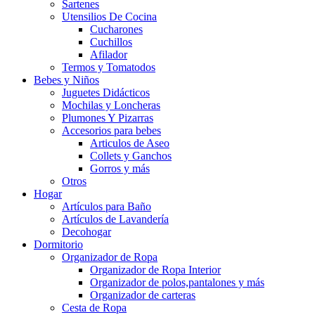
Sartenes
Utensilios De Cocina
Cucharones
Cuchillos
Afilador
Termos y Tomatodos
Bebes y Niños
Juguetes Didácticos
Mochilas y Loncheras
Plumones Y Pizarras
Accesorios para bebes
Articulos de Aseo
Collets y Ganchos
Gorros y más
Otros
Hogar
Artículos para Baño
Artículos de Lavandería
Decohogar
Dormitorio
Organizador de Ropa
Organizador de Ropa Interior
Organizador de polos,pantalones y más
Organizador de carteras
Cesta de Ropa