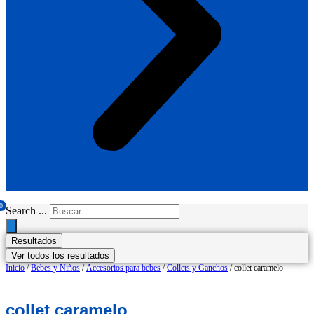
0
Search ...
Resultados
Ver todos los resultados
Inicio
/
Bebes y Niños
/
Accesorios para bebes
/
Collets y Ganchos
/ collet caramelo
collet caramelo