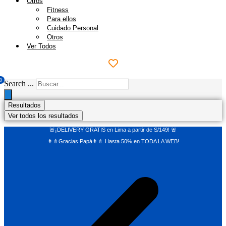
Otros
Fitness
Para ellos
Cuidado Personal
Otros
Ver Todos
0
Search ...
Resultados
Ver todos los resultados
🚨¡DELIVERY GRATIS en Lima a partir de S/149! 🚨
👨‍🍼Gracias Papá👨‍🍼 Hasta 50% en TODA LA WEB!