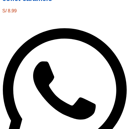
S/
8.99