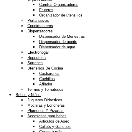
Carritos Organizadores
Fruteros
Organizador de utensilios
Portahuevos
Condimenteros
Dispensadores
Dispensador de Menestras
Dispensador de aceite
Dispensador de agua
Electrohogar
Reposteria
Sartenes
Utensilios De Cocina
Cucharones
Cuchillos
Afilador
Termos y Tomatodos
Bebes y Niños
Juguetes Didácticos
Mochilas y Loncheras
Plumones Y Pizarras
Accesorios para bebes
Articulos de Aseo
Collets y Ganchos
Gorros y más