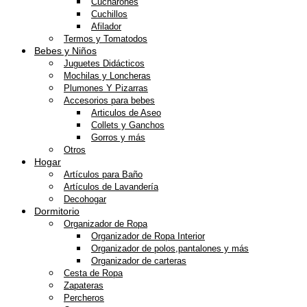
Cucharones
Cuchillos
Afilador
Termos y Tomatodos
Bebes y Niños
Juguetes Didácticos
Mochilas y Loncheras
Plumones Y Pizarras
Accesorios para bebes
Articulos de Aseo
Collets y Ganchos
Gorros y más
Otros
Hogar
Artículos para Baño
Artículos de Lavandería
Decohogar
Dormitorio
Organizador de Ropa
Organizador de Ropa Interior
Organizador de polos,pantalones y más
Organizador de carteras
Cesta de Ropa
Zapateras
Percheros