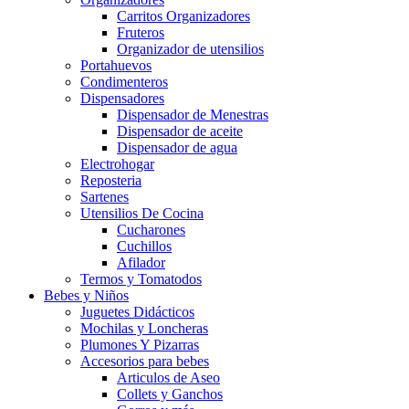
Carritos Organizadores
Fruteros
Organizador de utensilios
Portahuevos
Condimenteros
Dispensadores
Dispensador de Menestras
Dispensador de aceite
Dispensador de agua
Electrohogar
Reposteria
Sartenes
Utensilios De Cocina
Cucharones
Cuchillos
Afilador
Termos y Tomatodos
Bebes y Niños
Juguetes Didácticos
Mochilas y Loncheras
Plumones Y Pizarras
Accesorios para bebes
Articulos de Aseo
Collets y Ganchos