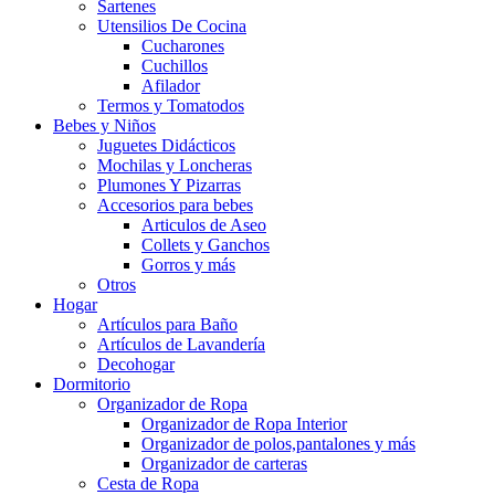
Sartenes
Utensilios De Cocina
Cucharones
Cuchillos
Afilador
Termos y Tomatodos
Bebes y Niños
Juguetes Didácticos
Mochilas y Loncheras
Plumones Y Pizarras
Accesorios para bebes
Articulos de Aseo
Collets y Ganchos
Gorros y más
Otros
Hogar
Artículos para Baño
Artículos de Lavandería
Decohogar
Dormitorio
Organizador de Ropa
Organizador de Ropa Interior
Organizador de polos,pantalones y más
Organizador de carteras
Cesta de Ropa