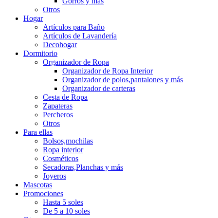
Gorros y más
Otros
Hogar
Artículos para Baño
Artículos de Lavandería
Decohogar
Dormitorio
Organizador de Ropa
Organizador de Ropa Interior
Organizador de polos,pantalones y más
Organizador de carteras
Cesta de Ropa
Zapateras
Percheros
Otros
Para ellas
Bolsos,mochilas
Ropa interior
Cosméticos
Secadoras,Planchas y más
Joyeros
Mascotas
Promociones
Hasta 5 soles
De 5 a 10 soles