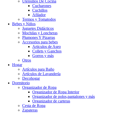
Utensilios De Cocina
Cucharones
Cuchillos
Afilador
Termos y Tomatodos
Bebes y Niños
Juguetes Didácticos
Mochilas y Loncheras
Plumones Y Pizarras
Accesorios para bebes
Articulos de Aseo
Collets y Ganchos
Gorros y más
Otros
Hogar
Artículos para Baño
Artículos de Lavandería
Decohogar
Dormitorio
Organizador de Ropa
Organizador de Ropa Interior
Organizador de polos,pantalones y más
Organizador de carteras
Cesta de Ropa
Zapateras