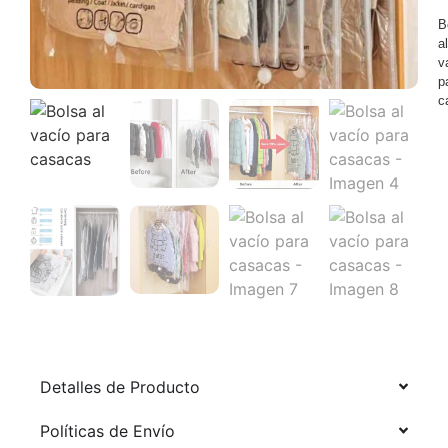
B
al
v
p
c
Detalles de Producto
Políticas de Envío