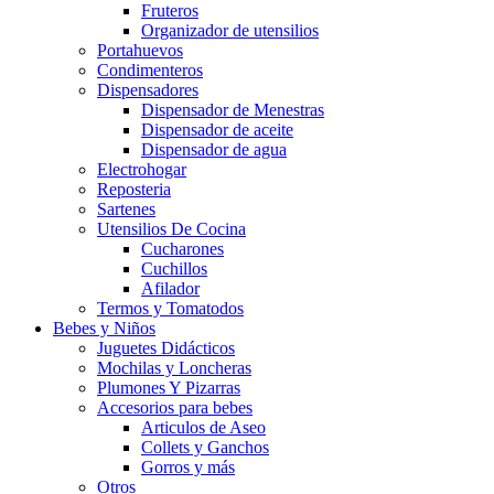
Fruteros
Organizador de utensilios
Portahuevos
Condimenteros
Dispensadores
Dispensador de Menestras
Dispensador de aceite
Dispensador de agua
Electrohogar
Reposteria
Sartenes
Utensilios De Cocina
Cucharones
Cuchillos
Afilador
Termos y Tomatodos
Bebes y Niños
Juguetes Didácticos
Mochilas y Loncheras
Plumones Y Pizarras
Accesorios para bebes
Articulos de Aseo
Collets y Ganchos
Gorros y más
Otros