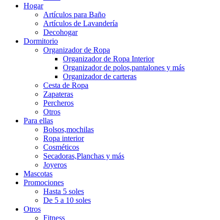
Hogar
Artículos para Baño
Artículos de Lavandería
Decohogar
Dormitorio
Organizador de Ropa
Organizador de Ropa Interior
Organizador de polos,pantalones y más
Organizador de carteras
Cesta de Ropa
Zapateras
Percheros
Otros
Para ellas
Bolsos,mochilas
Ropa interior
Cosméticos
Secadoras,Planchas y más
Joyeros
Mascotas
Promociones
Hasta 5 soles
De 5 a 10 soles
Otros
Fitness