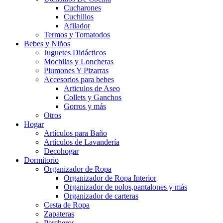
Cucharones
Cuchillos
Afilador
Termos y Tomatodos
Bebes y Niños
Juguetes Didácticos
Mochilas y Loncheras
Plumones Y Pizarras
Accesorios para bebes
Articulos de Aseo
Collets y Ganchos
Gorros y más
Otros
Hogar
Artículos para Baño
Artículos de Lavandería
Decohogar
Dormitorio
Organizador de Ropa
Organizador de Ropa Interior
Organizador de polos,pantalones y más
Organizador de carteras
Cesta de Ropa
Zapateras
Percheros