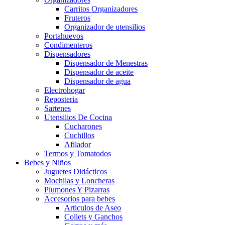
Carritos Organizadores
Fruteros
Organizador de utensilios
Portahuevos
Condimenteros
Dispensadores
Dispensador de Menestras
Dispensador de aceite
Dispensador de agua
Electrohogar
Reposteria
Sartenes
Utensilios De Cocina
Cucharones
Cuchillos
Afilador
Termos y Tomatodos
Bebes y Niños
Juguetes Didácticos
Mochilas y Loncheras
Plumones Y Pizarras
Accesorios para bebes
Articulos de Aseo
Collets y Ganchos