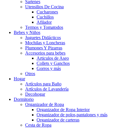
Sartenes
Utensilios De Cocina
Cucharones
Cuchillos
Afilador
Termos y Tomatodos
Bebes y Niños
Juguetes Didácticos
Mochilas y Loncheras
Plumones Y Pizarras
Accesorios para bebes
Articulos de Aseo
Collets y Ganchos
Gorros y más
Otros
Hogar
Artículos para Baño
Artículos de Lavandería
Decohogar
Dormitorio
Organizador de Ropa
Organizador de Ropa Interior
Organizador de polos,pantalones y más
Organizador de carteras
Cesta de Ropa