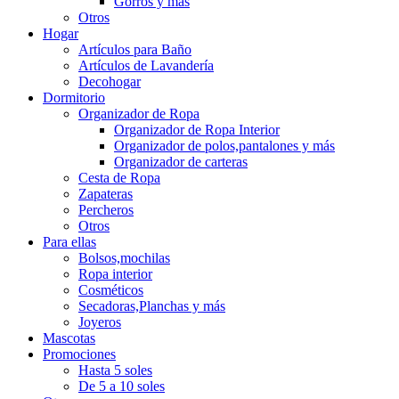
Gorros y más
Otros
Hogar
Artículos para Baño
Artículos de Lavandería
Decohogar
Dormitorio
Organizador de Ropa
Organizador de Ropa Interior
Organizador de polos,pantalones y más
Organizador de carteras
Cesta de Ropa
Zapateras
Percheros
Otros
Para ellas
Bolsos,mochilas
Ropa interior
Cosméticos
Secadoras,Planchas y más
Joyeros
Mascotas
Promociones
Hasta 5 soles
De 5 a 10 soles