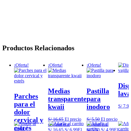
Productos Relacionados
¡Oferta!
¡Oferta!
¡Oferta!
Dis
Medias
Pastilla
lava
Parches
transparente
para
para el
kwaii
inodoro
S/
7.9
dolor
cervical y
S/
16.65
El precio
S/
5.50
El precio
original era:
original era:
estrés
S/ 16.65.
S/
6.99
El
S/ 5.50.
S/
4.99
El