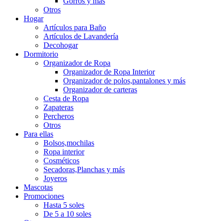
Gorros y más
Otros
Hogar
Artículos para Baño
Artículos de Lavandería
Decohogar
Dormitorio
Organizador de Ropa
Organizador de Ropa Interior
Organizador de polos,pantalones y más
Organizador de carteras
Cesta de Ropa
Zapateras
Percheros
Otros
Para ellas
Bolsos,mochilas
Ropa interior
Cosméticos
Secadoras,Planchas y más
Joyeros
Mascotas
Promociones
Hasta 5 soles
De 5 a 10 soles