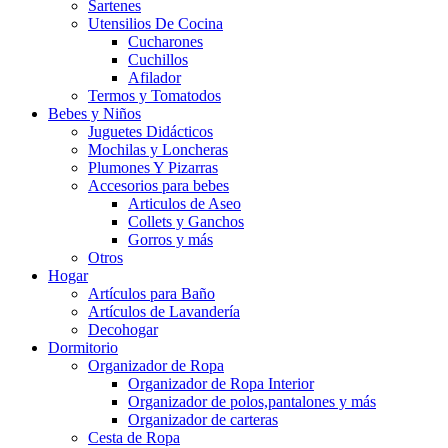
Sartenes
Utensilios De Cocina
Cucharones
Cuchillos
Afilador
Termos y Tomatodos
Bebes y Niños
Juguetes Didácticos
Mochilas y Loncheras
Plumones Y Pizarras
Accesorios para bebes
Articulos de Aseo
Collets y Ganchos
Gorros y más
Otros
Hogar
Artículos para Baño
Artículos de Lavandería
Decohogar
Dormitorio
Organizador de Ropa
Organizador de Ropa Interior
Organizador de polos,pantalones y más
Organizador de carteras
Cesta de Ropa