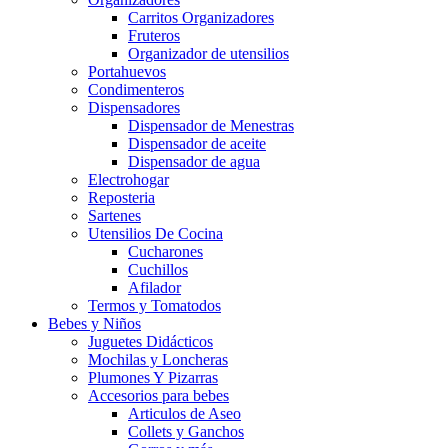
Carritos Organizadores
Fruteros
Organizador de utensilios
Portahuevos
Condimenteros
Dispensadores
Dispensador de Menestras
Dispensador de aceite
Dispensador de agua
Electrohogar
Reposteria
Sartenes
Utensilios De Cocina
Cucharones
Cuchillos
Afilador
Termos y Tomatodos
Bebes y Niños
Juguetes Didácticos
Mochilas y Loncheras
Plumones Y Pizarras
Accesorios para bebes
Articulos de Aseo
Collets y Ganchos